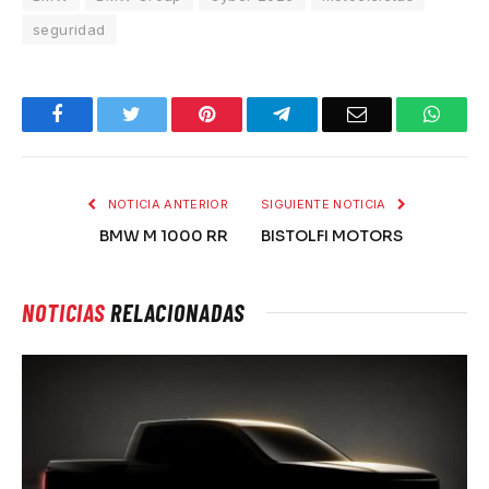
seguridad
Facebook
Twitter
Pinterest
Telegram
Email
What
NOTICIA ANTERIOR
SIGUIENTE NOTICIA
BMW M 1000 RR
BISTOLFI MOTORS
NOTICIAS
RELACIONADAS