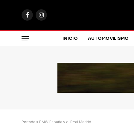
Facebook
Instagram
INICIO
AUTOMOVILISMO
Portada
»
BMW España y el Real Madrid