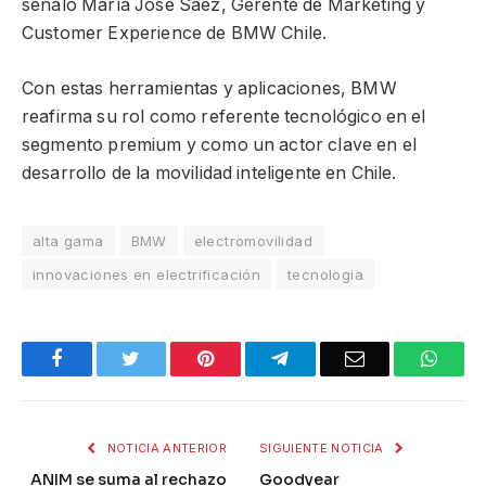
señaló María José Sáez, Gerente de Marketing y
Customer Experience de BMW Chile.
Con estas herramientas y aplicaciones, BMW
reafirma su rol como referente tecnológico en el
segmento premium y como un actor clave en el
desarrollo de la movilidad inteligente en Chile.
alta gama
BMW
electromovilidad
innovaciones en electrificación
tecnologia
Facebook
Twitter
Pinterest
Telegram
Email
What
NOTICIA ANTERIOR
SIGUIENTE NOTICIA
ANIM se suma al rechazo
Goodyear