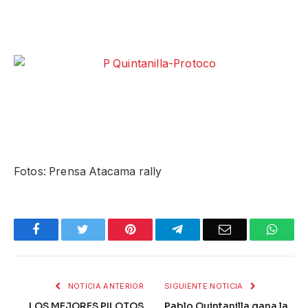
Fotos: Prensa Atacama rally
Facebook
Twitter
Pinterest
Telegram
Email
What
NOTICIA ANTERIOR
SIGUIENTE NOTICIA
LOS MEJORES PILOTOS
Pablo Quintanilla gana la