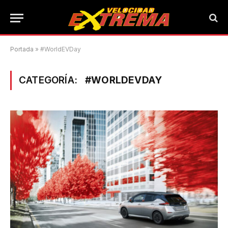
Portada
»
#WorldEVDay
CATEGORÍA:
#WORLDEVDAY