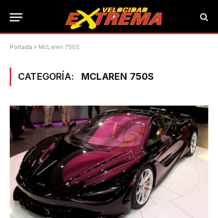
Portada
»
McLaren 750S
CATEGORÍA:
MCLAREN 750S