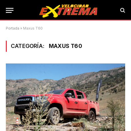
Portada
»
Maxus T60
CATEGORÍA:
MAXUS T60