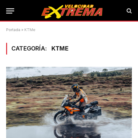
Portada
»
KTMe
CATEGORÍA:
KTME