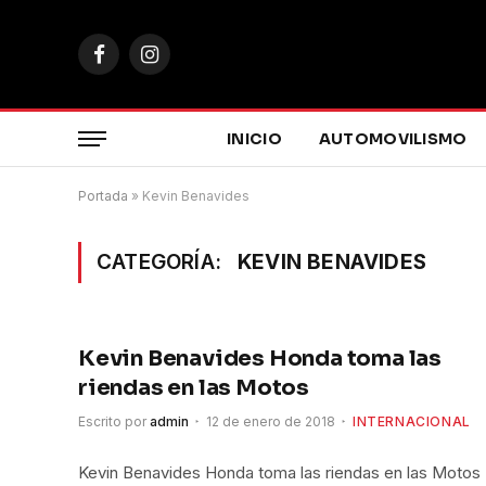
Facebook
Instagram
INICIO
AUTOMOVILISMO
Portada
»
Kevin Benavides
CATEGORÍA:
KEVIN BENAVIDES
Kevin Benavides Honda toma las
riendas en las Motos
Escrito por
admin
12 de enero de 2018
INTERNACIONAL
Kevin Benavides Honda toma las riendas en las Motos