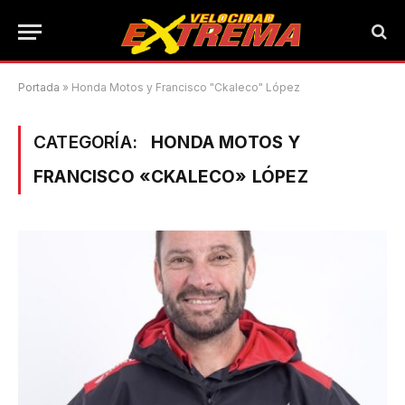
Portada
»
Honda Motos y Francisco "Ckaleco" López
CATEGORÍA:
HONDA MOTOS Y
FRANCISCO «CKALECO» LÓPEZ