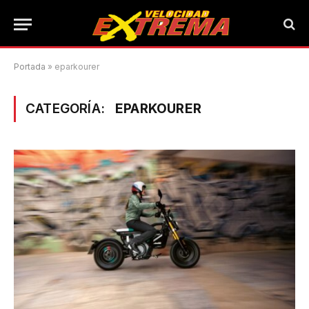
Portada
»
eparkourer
CATEGORÍA:
EPARKOURER