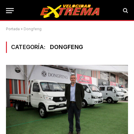
Portada
»
Dongfeng
CATEGORÍA:
DONGFENG