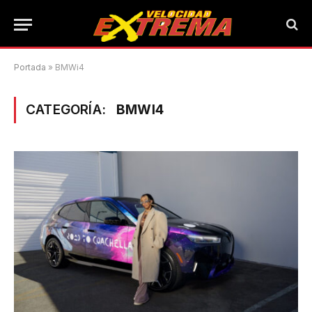
Portada
»
BMWi4
CATEGORÍA:
BMWI4