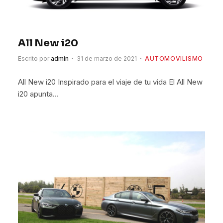
All New i20
Escrito por
admin
31 de marzo de 2021
AUTOMOVILISMO
All New i20 Inspirado para el viaje de tu vida El All New
i20 apunta…