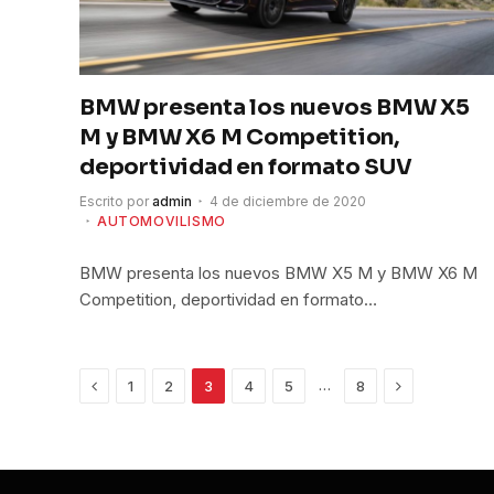
BMW presenta los nuevos BMW X5
M y BMW X6 M Competition,
deportividad en formato SUV
Escrito por
admin
4 de diciembre de 2020
AUTOMOVILISMO
BMW presenta los nuevos BMW X5 M y BMW X6 M
Competition, deportividad en formato…
Anterior
Siguiente
…
1
2
3
4
5
8